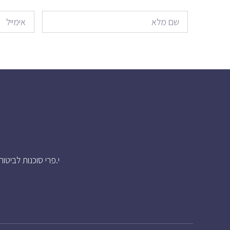
י.פרי סוכנות לביטוח נוסדה בשנת 1972 ובמרוצת השנים התפ