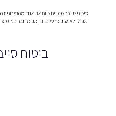
סיכוני סייבר מהווים כיום את אחד מהסיכונים 
מקרית, נזקים ו/או איומים לפריצת וגניבת מ
ואפילו לאנשים פרטיים. בין אם מדובר במתקפ
ביטוח סייב