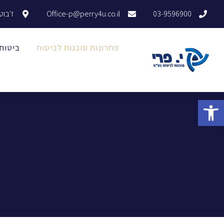
03-9596900
Office-p@perry4u.co.il
ז'בוטינסקי 1
פתרונות סוכנות לביטוח
ביטוח
פתח סרגל נגישות