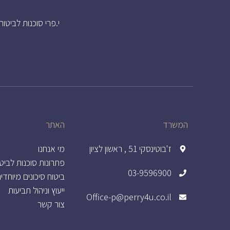
י.פרי סוכנות לביטוח נוסדה בשנת 1972 ובמרוצת השנים התפ
המשרד
האתר
ז'בוטינסקי 51 , ראשון לציון
מי אנחנו
פתרונות סוכנות לביט
03-9596900
ביטוח סיכונים מיוחדי
ייעוץ וניהול תביעות
Office-p@perry4u.co.il
צור קשר